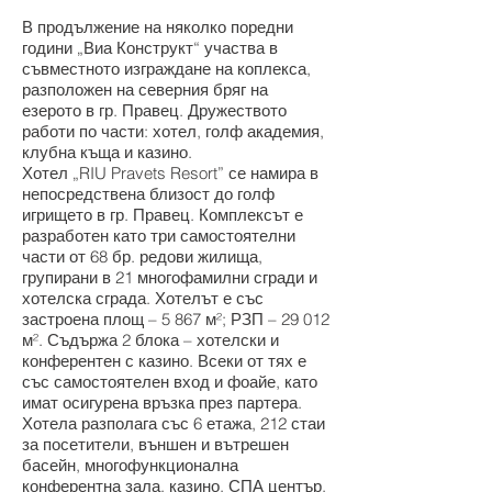
В продължение на няколко поредни
години „Виа Конструкт“ участва в
съвместното изграждане на коплекса,
разположен на северния бряг на
езерото в гр. Правец. Дружеството
работи по части: хотел, голф академия,
клубна къща и казино.
Хотел „RIU Pravets Resort” се намира в
непосредствена близост до голф
игрището в гр. Правец. Комплексът е
разработен като три самостоятелни
части от 68 бр. редови жилища,
групирани в 21 многофамилни сгради и
хотелска сграда. Хотелът е със
застроена площ – 5 867 м²; РЗП – 29 012
м². Съдържа 2 блока – хотелски и
конферентен с казино. Всеки от тях е
със самостоятелен вход и фоайе, като
имат осигурена връзка през партера.
Хотела разполага със 6 етажа, 212 стаи
за посетители, външен и вътрешен
басейн, многофункционална
конферентна зала, казино, СПА център,