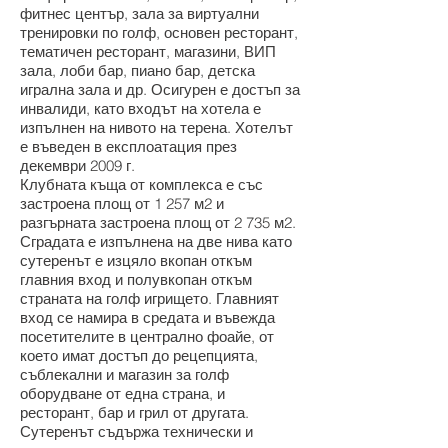
фитнес център, зала за виртуални
тренировки по голф, основен ресторант,
тематичен ресторант, магазини, ВИП
зала, лоби бар, пиано бар, детска
игрална зала и др. Осигурен е достъп за
инвалиди, като входът на хотела е
изпълнен на нивото на терена. Хотелът
е въведен в експлоатация през
декември 2009 г.
Клубната къща от комплекса е със
застроена площ от 1 257 м2 и
разгърната застроена площ от 2 735 м2.
Сградата е изпълнена на две нива като
сутеренът е изцяло вкопан откъм
главния вход и полувкопан откъм
страната на голф игрището. Главният
вход се намира в средата и въвежда
посетителите в централно фоайе, от
което имат достъп до рецепцията,
съблекални и магазин за голф
оборудване от една страна, и
ресторант, бар и грил от другата.
Сутеренът съдържа технически и