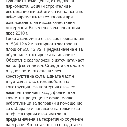
кухненски помещения, складове, и
паркоместа. Всички строителни и
инсталационни работи са изпълнени по
най-съвременните технологии при
използването на висококачествени
материали. Въведена в експлоатация
през 2010 г.
Голф академията е със застроена площ
от 534.12 м2 и разгърната застроена
площ от 650.12 м2. Предназначена е за
обучение и тренировки на играчите.
Обектът е разположен в източната част
на голф комплекса. Сградата се състои
от две части, отделени чрез
конструктивна фуга. Едната част е
двуетажна, със стоманобетонна
конструкция. На партерния етаж се
намират главният вход, фоайе, две
тоалетни, рецепция с офис, малка
работилница за поправки и помещение
за събиране и подаване на топките за
голф. На горния етаж има зала,
предназначена за теоретично обучение
на играчи. Втората част на сградата е с