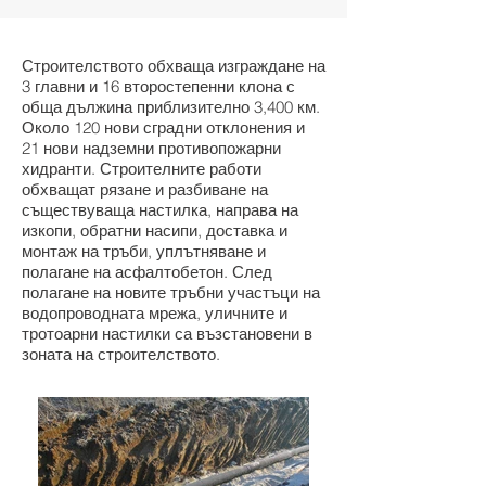
Строителството обхваща изграждане на
3 главни и 16 второстепенни клона с
обща дължина приблизително 3,400 км.
Около 120 нови сградни отклонения и
21 нови надземни противопожарни
хидранти. Строителните работи
обхващат рязане и разбиване на
съществуваща настилка, направа на
изкопи, обратни насипи, доставка и
монтаж на тръби, уплътняване и
полагане на асфалтобетон. След
полагане на новите тръбни участъци на
водопроводната мрежа, уличните и
тротоарни настилки са възстановени в
зоната на строителството.