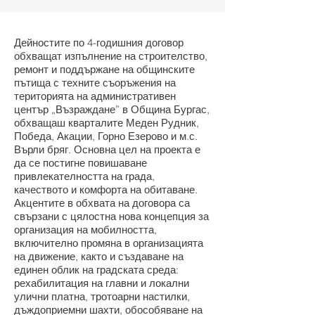
Дейностите по 4-годишния договор
обхващат изпълнение на строителство,
ремонт и поддържане на общинските
пътища с техните съоръжения на
територията на административен
център „Възраждане” в Община Бургас,
обхващаш кварталите Меден Рудник,
Победа, Акации, Горно Езерово и м.с.
Върли бряг. Основна цел на проекта е
да се постигне повишаване
привлекателността на града,
качеството и комфорта на обитаване.
Акцентите в обхвата на договора са
свързани с цялостна нова концепция за
организация на мобилността,
включително промяна в организацията
на движение, както и създаване на
единен облик на градската среда:
рехабилитация на главни и локални
улични платна, тротоарни настилки,
дъждоприемни шахти, обособяване на