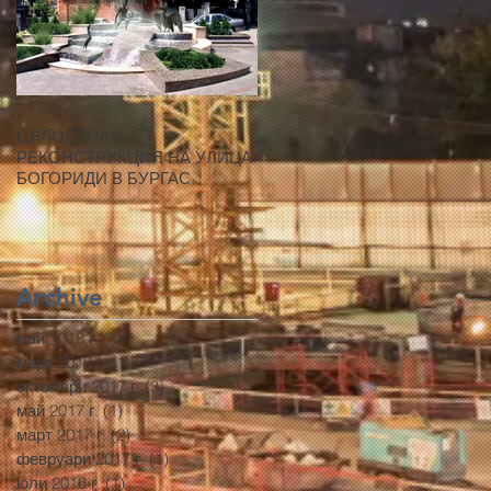
ЦЯЛОСТНА
РЕКОНСТРУКЦИЯ НА УЛИЦА
БОГОРИДИ В БУРГАС
Archive
май 2018 г.
(1)
1 публикация
март 2018 г.
(1)
1 публикация
октомври 2017 г.
(3)
3 публикации
май 2017 г.
(1)
1 публикация
март 2017 г.
(2)
2 публикации
февруари 2017 г.
(1)
1 публикация
юли 2016 г.
(1)
1 публикация