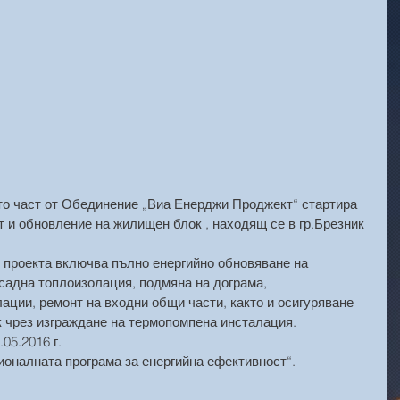
то част от Обединение „Виа Енерджи Проджект“ стартира 
 и обновление на жилищен блок , находящ се в гр.Брезник 
о проекта включва пълно енергийно обновяване на 
садна топлоизолация, подмяна на дограма, 
ации, ремонт на входни общи части, както и осигуряване 
к чрез изграждане на термопомпена инсталация.
05.2016 г.
ионалната програма за енергийна ефективност“.