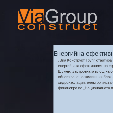
Eнергийна ефектив
„Виа Конструкт Груп” стартира
енергийната ефективност на сг
Шумен. Застроената площ на об
обновяване на жилищния блок -
хидроизолация, електро инстал
финансира по „Националната п