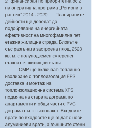
2“ финансиран по приоритетна ос 2 
на оперативна програма „Региони в 
растеж“ 2014 - 2020.      Планираните 
дейности ще доведат до 
подобряване на енергийната 
ефективност на многофамилна пет 
етажна жилищна сграда. Блокът е 
със разгъната застроена площ 2523 
кв. м. с полуподземен сутеренен 
етаж и пет жилищни етажа.
            СМР ще включват: топлинно 
изолиране с  топлоизолация EPS, 
доставка и монтаж на 
топлоизолационна система XPS, 
подмяна на старата дограма по 
апартаменти и общи части с PVC 
дограма със стъклопакет. Входните 
врати по входовете ще бъдат с нови  
алуминиеви врати, а външните стени 