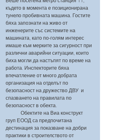
Беше посетена метро станция 11, 
където в момента е позиционирана 
тунело пробивната машина. Гостите 
бяха запознати на живо от 
инженерите със системите на 
машината, като по-голям интерес 
имаше към мерките за сигурност при 
различни аварийни ситуации, които 
биха могли да настъпят по време на 
работа. Инспекторите бяха 
впечатление от много добрата 
организация на отделът по 
безопасност на дружество ДВУ  и 
спазването на правилата по 
безопасност в обекта.
            Обектите на Виа конструкт 
груп ЕООД са предпочитана 
дестинация за показване на добри 
практики в строителството от 