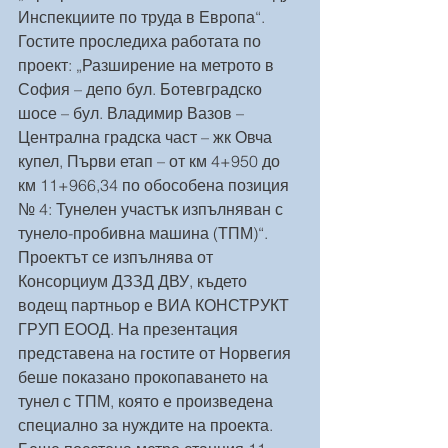
Инспекциите по труда в Европа“. 
Гостите проследиха работата по 
проект: „Разширение на метрото в 
София – депо бул. Ботевградско 
шосе – бул. Владимир Вазов – 
Централна градска част – жк Овча 
купел, Първи етап – от км 4+950 до 
км 11+966,34 по обособена позиция  
№ 4: Тунелен участък изпълняван с 
тунело-пробивна машина (ТПМ)“. 
Проектът се изпълнява от 
Консорциум ДЗЗД ДВУ, където 
водещ партньор е ВИА КОНСТРУКТ 
ГРУП ЕООД. На презентация 
представена на гостите от Норвегия 
беше показано прокопаването на 
тунел с ТПМ, която е произведена 
специално за нуждите на проекта. 